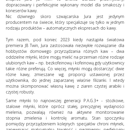
dopracowany i perfekcyjnie wykonany model dla smakoszy i
koneserów kawy.
Nic dziwnego skoro szwajcarska Jura jest jedynym
producentem na świecie, który specjalizuje się tylko w jednym
rodzaju produktów – automatycznych ekspresach do kawy.
Tym razem, pod koniec 2023 kiedy nastąpiła światowa
premiera J8 Twin, Jura zastosowała niezwykłe rozwiązanie dla
hobbystów domowego przyrządzania różnych kaw – dwa
oddzielne młynki, które mogą mielić na przemian różne rodzaje
ulubionych kaw – np. bezkofeinową i kofeinową gdy użytkownicy
takie różne preferują. Co więcej, młynki mogą dostarczyć dwie
różne kawy, zmieszane wg. proporcji ustawionej przez
użytkownika, do jednej zaparzanej właśnie filiżanki. I wtedy
można skomponować własną kawę z ziaren czystej arabiki i
czystej robusty.
Same młynki to najnowszej generacji P.A.G.3+ - stożkowe,
stalowe młynki, które oprócz stałej, precyzyjnej wydajności
mielenia, pozwalają również na aktywne monitorowanie
stopnia zmielenia i kontrolę aromatu. Stan spoczynku
pomiędzy przyrządzeniem kolejnych specjałów chroni młynek,
zapewniając maksymalną trwałość i niezmienny, perfekcyjny