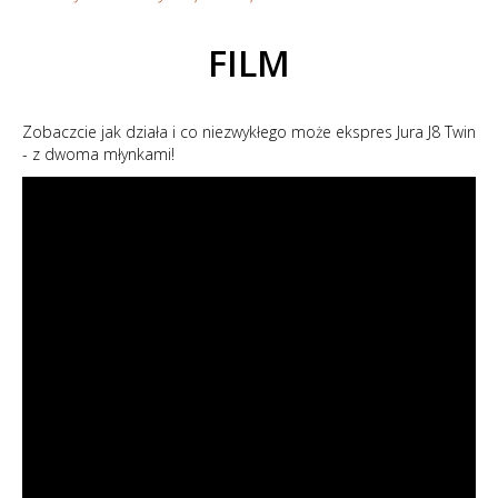
FILM
Zobaczcie jak działa i co niezwykłego może ekspres Jura J8 Twin
- z dwoma młynkami!