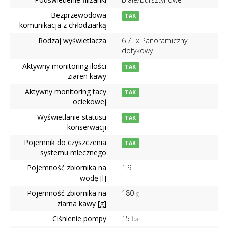
Bezprzewodowa
TAK
komunikacja z chłodziarką
Rodzaj wyświetlacza
6.7" x Panoramiczny
dotykowy
Aktywny monitoring ilości
TAK
ziaren kawy
Aktywny monitoring tacy
TAK
ociekowej
Wyświetlanie statusu
TAK
konserwacji
Pojemnik do czyszczenia
TAK
systemu mlecznego
Pojemność zbiornika na
1.9
l
wodę [l]
Pojemność zbiornika na
180
g
ziarna kawy [g]
Ciśnienie pompy
15
bar