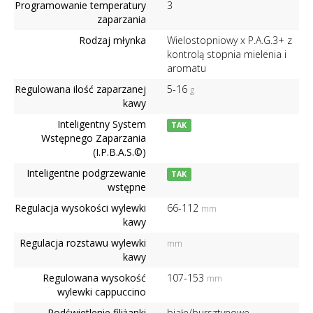
Programowanie temperatury
3
zaparzania
Rodzaj młynka
Wielostopniowy x P.A.G.3+ z
kontrolą stopnia mielenia i
aromatu
Regulowana ilość zaparzanej
5-16
g
kawy
Inteligentny System
TAK
Wstępnego Zaparzania
(I.P.B.A.S.©)
Inteligentne podgrzewanie
TAK
wstępne
Regulacja wysokości wylewki
66-112
mm
kawy
Regulacja rozstawu wylewki
mm
kawy
Regulowana wysokość
107-153
mm
wylewki cappuccino
Podświetlenie filiżanki
białe/bursztynowe