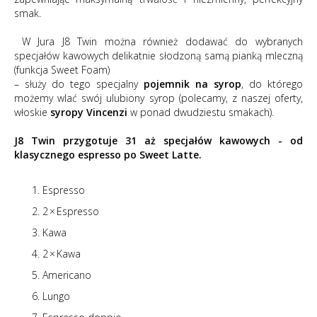
smak.
W Jura J8 Twin można również dodawać do wybranych
specjałów kawowych delikatnie słodzoną samą pianką mleczną
(funkcja Sweet Foam)
– służy do tego specjalny
pojemnik na syrop
, do którego
możemy wlać swój ulubiony syrop (polecamy, z naszej oferty,
włoskie
syropy Vincenzi
w ponad dwudziestu smakach).
J8 Twin przygotuje 31 aż specjałów kawowych - od
klasycznego espresso po Sweet Latte.
Espresso
2 × Espresso
Kawa
2 × Kawa
Americano
Lungo