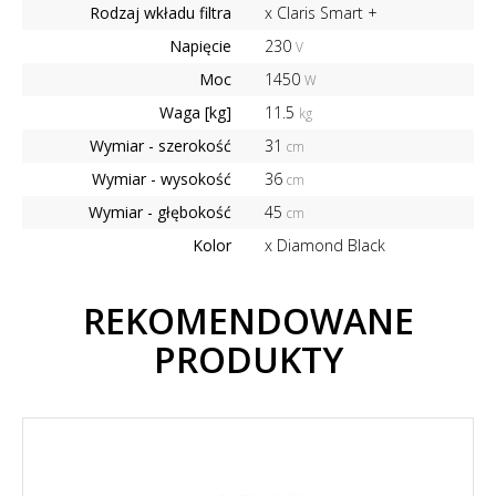
Rodzaj wkładu filtra
x Claris Smart +
Napięcie
230
V
Moc
1450
W
Waga [kg]
11.5
kg
Wymiar - szerokość
31
cm
Wymiar - wysokość
36
cm
Wymiar - głębokość
45
cm
Kolor
x Diamond Black
REKOMENDOWANE
PRODUKTY