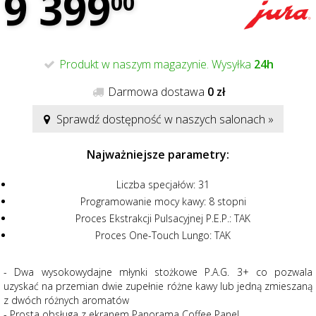
9 399
00
Produkt w naszym magazynie. Wysyłka
24h
Darmowa dostawa
0 zł
Sprawdź dostępność w naszych salonach »
Najważniejsze parametry:
Liczba specjałów:
31
Programowanie mocy kawy:
8 stopni
Proces Ekstrakcji Pulsacyjnej P.E.P.:
TAK
Proces One-Touch Lungo:
TAK
- Dwa wysokowydajne młynki stożkowe P.A.G. 3+ co pozwala
uzyskać na przemian dwie zupełnie różne kawy lub jedną zmieszaną
z dwóch różnych aromatów
- Prosta obsługa z ekranem Panorama Coffee Panel