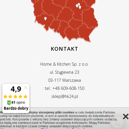
KONTAKT
Home & Kitchen Sp. z o.o.
ul. Stągiewna 23
03-117 Warszawa
tel.: +48 609-608-150
sklep@hk24.pl
×
W ramach naszej witryny stosujemy pliki cookies
w celu świadczenia Państwu
usług na najwyższym poziomie, w tym w sposób dostosowany do indywidualnych
potrzeb. Korzystanie z witryny bez zmiany ustawień dotyczących cookies oznacza,
© 2026 HOME & KITCHEN SP. Z O.O. WSZYSTKIE PRAWA ZASTRZEŻONE
że będą one zamieszczane w Państwa urządzeniu końcowym. Mogą Państwo
dokonać w każdym czasie zmiany ustawień dotyczących cookies.
Realizacja:
RISENET