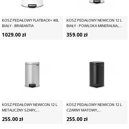
KOSZ PEDAŁOWY FLATBACK+ 40L
KOSZ PEDAŁOWY NEWICON 12 L
BIAŁY - BRABANTIA
BIAŁY - POWŁOKA MINERALNA,
WOLNOOPADAJĄCA POKRYWA -
1029.00
zł
359.00
zł
BRABANTIA
KOSZ PEDAŁOWY NEWICON 12 L
KOSZ PEDAŁOWY NEWICON 12 L
METALICZNY SZARY,
CZARNY MATOWY,
WOLNOOPADAJĄCA POKRYWA -
WOLNOOPADAJĄCA POKRYWA -
255.00
zł
255.00
zł
BRABANTIA
BRABANTIA