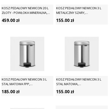
KOSZ PEDAŁOWY NEWICON 20 L
KOSZ PEDAŁOWY NEWICON 3 L
ZŁOTY - POWŁOKA MINERALNA,
METALICZNY SZARY,
WOLNOOPADAJĄCA POKRYWA -
WOLNOOPADAJĄCA POKRYWA -
459.00
zł
155.00
zł
BRABANTIA
BRABANTIA
KOSZ PEDAŁOWY NEWICON 3 L
KOSZ PEDAŁOWY NEWICON 3 L
STAL MATOWA FPP,
STAL MATOWA,
WOLNOOPADAJĄCA POKRYWA -
WOLNOOPADAJĄCA POKRYWA -
185.00
zł
155.00
zł
BRABANTIA
BRABANTIA