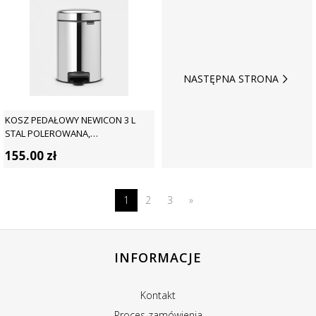
NASTĘPNA STRONA
KOSZ PEDAŁOWY NEWICON 3 L
STAL POLEROWANA,
WOLNOOPADAJĄCA POKRYWA -
155.00
zł
BRABANTIA
1
2
3
»
INFORMACJE
Kontakt
Proces zamówienia