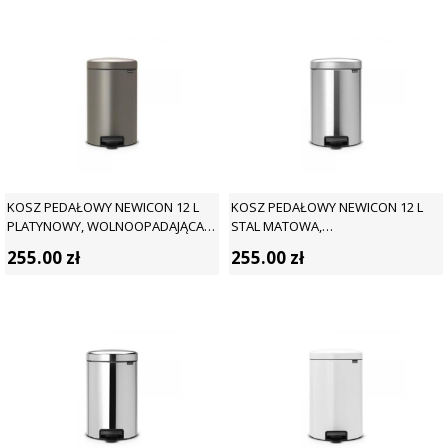
KOSZ PEDAŁOWY NEWICON 12 L
KOSZ PEDAŁOWY NEWICON 12 L
PLATYNOWY, WOLNOOPADAJĄCA
STAL MATOWA,
POKRYWA - BRABANTIA
WOLNOOPADAJĄCA POKRYWA -
255.00
zł
255.00
zł
BRABANTIA