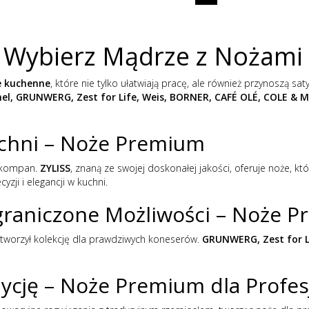
 Wybierz Mądrze z Nożam
e kuchenne
, które nie tylko ułatwiają pracę, ale również przynoszą sa
el, GRUNWERG, Zest for Life, Weis, BORNER, CAFÉ OLÉ, COLE & 
uchni – Noże Premium
y kompan.
ZYLISS
, znaną ze swojej doskonałej jakości, oferuje noże, kt
yzji i elegancji w kuchni.
graniczone Możliwości – Noże 
 stworzył kolekcję dla prawdziwych koneserów.
GRUNWERG, Zest for L
ycję – Noże Premium dla Profes