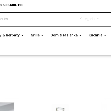
8 609-608-150
Kategoria
y & herbaty
Grille
Dom & łazienka
Kuchnia