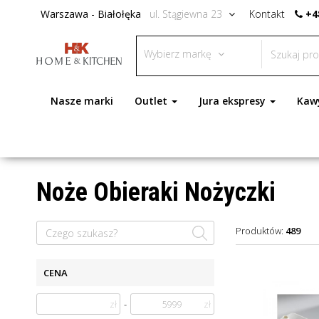
Warszawa - Białołęka
ul. Stągiewna 23
Kontakt
+4
Wybierz markę
Nasze marki
Outlet
Jura ekspresy
Kaw
Noże Obieraki Nożyczki
Produktów:
489
CENA
zł
-
zł