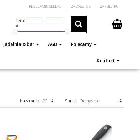
REGULAMIN SKLEPU
ZALOGUJ SIĘ
ZAREJESTRUJ
Cena:
-
zł
Jadalnia & bar
AGD
Polecamy
Kontakt
Na stronie:
Sortuj: