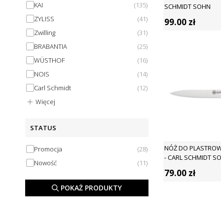
KAI
(
135
)
SCHMIDT SOHN
ZYLISS
(
41
)
99.00
zł
Zwilling
(
31
)
BRABANTIA
(
25
)
WÜSTHOF
(
16
)
NOIS
(
14
)
Carl Schmidt
(
12
)
Więcej
STATUS
NÓŻ DO PLASTROW
Promocja
(
28
)
- CARL SCHMIDT S
Nowość
(
11
)
79.00
zł
POKAŻ PRODUKTY