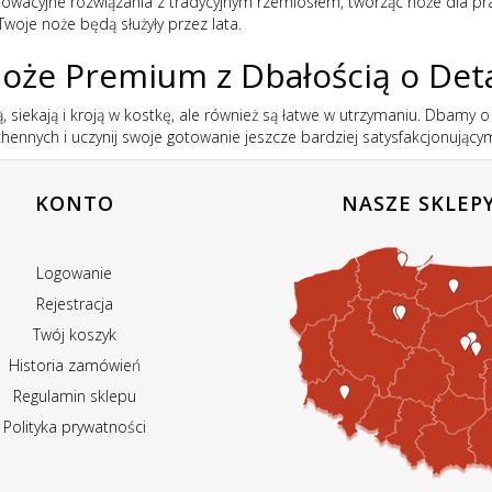
nnowacyjne rozwiązania z tradycyjnym rzemiosłem, tworząc noże dla p
Twoje noże będą służyły przez lata.
Noże Premium z Dbałością o Det
ją, siekają i kroją w kostkę, ale również są łatwe w utrzymaniu. Dbamy
kuchennych i uczynij swoje gotowanie jeszcze bardziej satysfakcjonując
KONTO
NASZE SKLEP
Logowanie
Rejestracja
Twój koszyk
Historia zamówień
Regulamin sklepu
Polityka prywatności