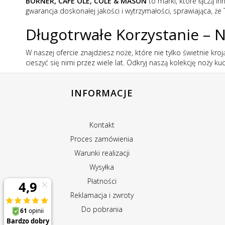
BORNER, CAFÉ OLÉ, COLE & MASON
to marki, które łączą i
gwarancja doskonałej jakości i wytrzymałości, sprawiająca, że 
Długotrwałe Korzystanie – 
W naszej ofercie znajdziesz noże, które nie tylko świetnie kro
cieszyć się nimi przez wiele lat. Odkryj naszą kolekcję noży 
INFORMACJE
Kontakt
Proces zamówienia
Warunki realizacji
Wysyłka
Płatności
Reklamacja i zwroty
Do pobrania