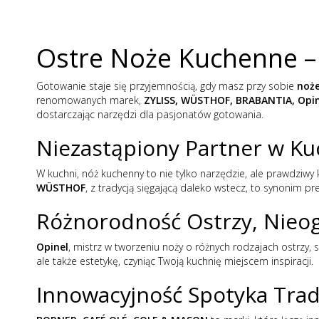
Ostre Noże Kuchenne –
Gotowanie staje się przyjemnością, gdy masz przy sobie
noż
renomowanych marek,
ZYLISS, WÜSTHOF, BRABANTIA, Opin
dostarczając narzędzi dla pasjonatów gotowania.
Niezastąpiony Partner w K
W kuchni, nóż kuchenny to nie tylko narzędzie, ale prawdziw
WÜSTHOF
, z tradycją sięgającą daleko wstecz, to synonim prec
Różnorodność Ostrzy, Nieo
Opinel
, mistrz w tworzeniu noży o różnych rodzajach ostrzy,
ale także estetykę, czyniąc Twoją kuchnię miejscem inspiracji.
Innowacyjność Spotyka Trad