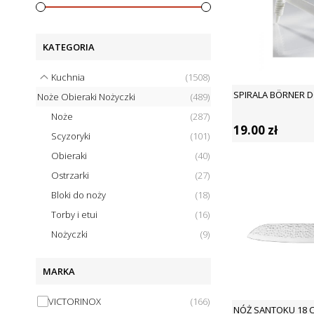
KATEGORIA
Kuchnia
(
1508
)
SPIRALA BÖRNER D
Noże Obieraki Nożyczki
(
489
)
Noże
(
287
)
19.00
zł
Scyzoryki
(
101
)
Obieraki
(
40
)
Ostrzarki
(
27
)
Bloki do noży
(
18
)
Torby i etui
(
16
)
Nożyczki
(
9
)
MARKA
VICTORINOX
(
166
)
NÓŻ SANTOKU 18 C