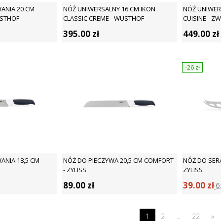
ANIA 20 CM
NÓŻ UNIWERSALNY 16 CM IKON
NÓŻ UNIWER
ÜSTHOF
CLASSIC CREME - WÜSTHOF
CUISINE - ZW
395.00
zł
449.00
zł
-26
zł
ANIA 18,5 CM
NÓŻ DO PIECZYWA 20,5 CM COMFORT
NÓŻ DO SER
- ZYLISS
ZYLISS
89.00
zł
39.00
zł
6
1
2
...
22
»