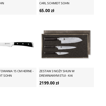
OHN
CARL SCHMIDT SOHN
65.00
zł
TOWANIA 15 CM HERNE -
ZESTAW 3 NOŻY SHUN W
DT SOHN
DREWNIANYM ETUI - KAI
2199.00
zł