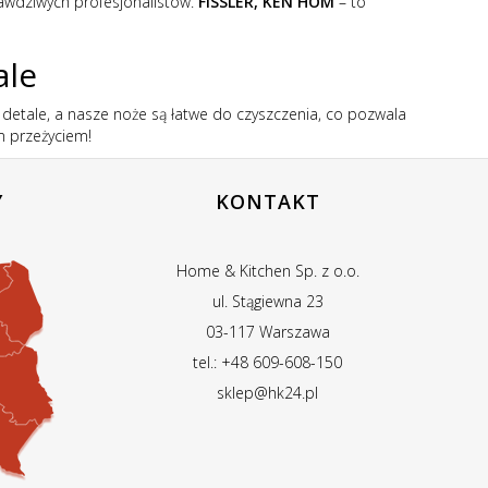
rawdziwych profesjonalistów.
FISSLER, KEN HOM
– to
ale
 o detale, a nasze noże są łatwe do czyszczenia, co pozwala
ym przeżyciem!
Y
KONTAKT
Home & Kitchen Sp. z o.o.
ul. Stągiewna 23
03-117 Warszawa
tel.: +48 609-608-150
sklep@hk24.pl