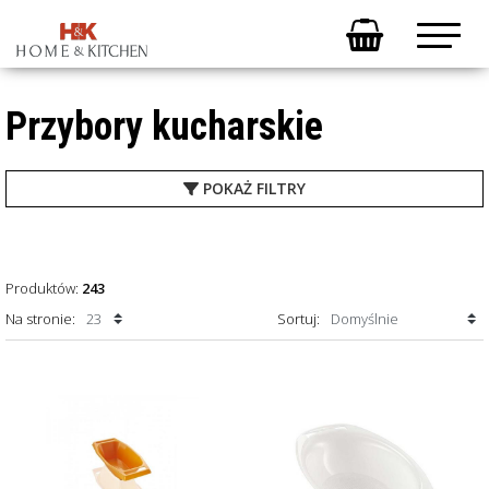
Przybory kucharskie
POKAŻ
FILTRY
Produktów:
243
Na stronie:
Sortuj: