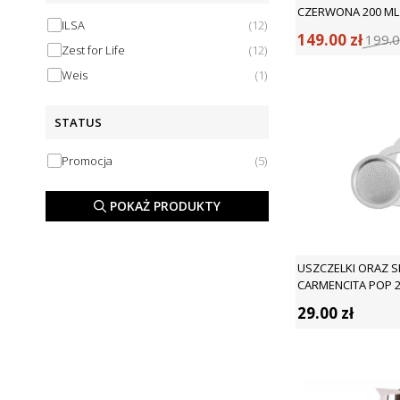
CZERWONA 200 ML 
ILSA
(
12
)
149.00
zł
199.
Zest for Life
(
12
)
Weis
(
1
)
STATUS
Promocja
(
5
)
POKAŻ PRODUKTY
USZCZELKI ORAZ S
CARMENCITA POP 2T
29.00
zł