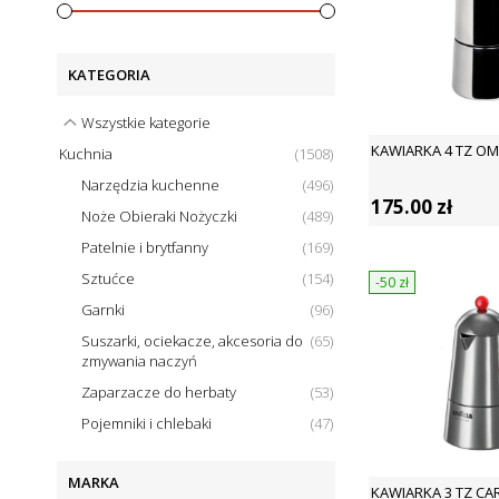
KATEGORIA
Wszystkie kategorie
KAWIARKA 4 TZ OMN
Kuchnia
(
1508
)
Narzędzia kuchenne
(
496
)
175.00
zł
Noże Obieraki Nożyczki
(
489
)
Patelnie i brytfanny
(
169
)
Sztućce
(
154
)
-50
zł
Garnki
(
96
)
Suszarki, ociekacze, akcesoria do
(
65
)
zmywania naczyń
Zaparzacze do herbaty
(
53
)
Pojemniki i chlebaki
(
47
)
MARKA
KAWIARKA 3 TZ CA