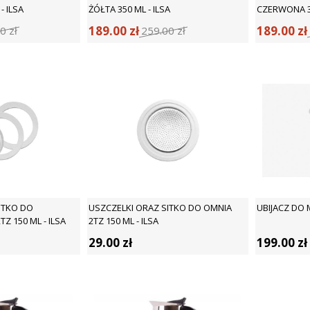
- ILSA
ŻÓŁTA 350 ML - ILSA
CZERWONA 35
189.00
zł
189.00
zł
00
zł
259.00
zł
ITKO DO
USZCZELKI ORAZ SITKO DO OMNIA
UBIJACZ DO M
Z 150 ML - ILSA
2TZ 150 ML - ILSA
29.00
zł
199.00
zł