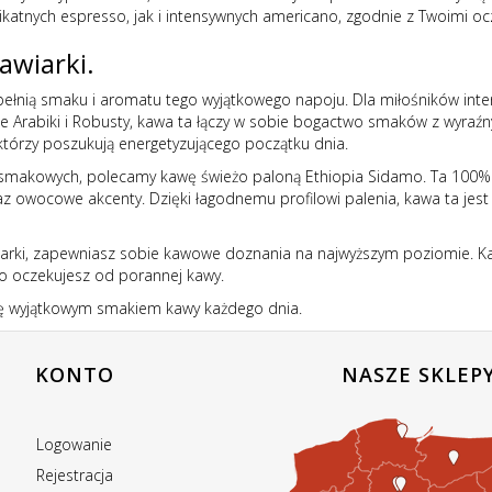
ikatnych espresso, jak i intensywnych americano, zgodnie z Twoimi oc
awiarki.
ię pełnią smaku i aromatu tego wyjątkowego napoju. Dla miłośników in
ce Arabiki i Robusty, kawa ta łączy w sobie bogactwo smaków z wyra
 którzy poszukują energetyzującego początku dnia.
 nut smakowych, polecamy kawę świeżo paloną
Ethiopia Sidamo
. Ta 100%
wocowe akcenty. Dzięki łagodnemu profilowi palenia, kawa ta jest id
arki, zapewniasz sobie kawowe doznania na najwyższym poziomie. Każ
go oczekujesz od porannej kawy.
się wyjątkowym smakiem kawy każdego dnia.
KONTO
NASZE SKLEP
Logowanie
Rejestracja