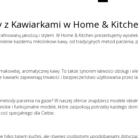
y z
Kawiarkami
w Home & Kitch
z wyrafinowaną jakością i stylem. W Home & Kitchen prezentujemy wys
lenie każdemu miłośnikowi kawy, od tradycyjnych metod parzenia, prz
makowitej, aromatycznej kawy. To także synonim łatwości obsługi i el
ze kawiarki zapewniają trwałość i bezpieczeństwo użytkowania przez la
 metody parzenia na gazie? W naszej ofercie znajdziesz modele ideal
anckie i funkcjonalne modele, które zaspokoją potrzeby każdego domu
 coś specjalnego dla Ciebie.
ie tylko typem kuchni, ale również osobistymi upodobaniami dotyczą