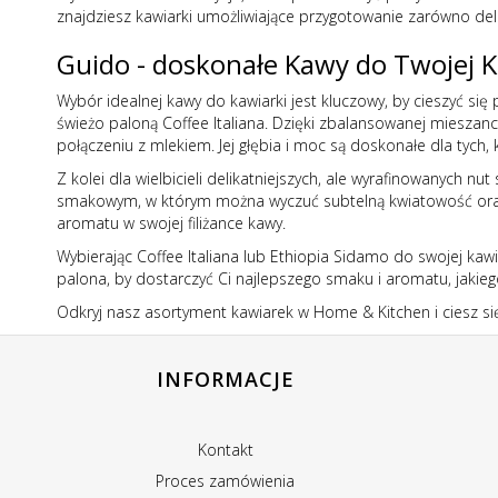
znajdziesz kawiarki umożliwiające przygotowanie zarówno del
Guido - doskonałe Kawy do Twojej K
Wybór idealnej kawy do kawiarki jest kluczowy, by cieszyć s
świeżo paloną
Coffee Italiana
. Dzięki zbalansowanej mieszan
połączeniu z mlekiem. Jej głębia i moc są doskonałe dla tych,
Z kolei dla wielbicieli delikatniejszych, ale wyrafinowanych
smakowym, w którym można wyczuć subtelną kwiatowość oraz o
aromatu w swojej filiżance kawy.
Wybierając
Coffee Italiana lub Ethiopia Sidamo
do swojej kawi
palona, by dostarczyć Ci najlepszego smaku i aromatu, jakie
Odkryj nasz asortyment
kawiarek w Home & Kitchen
i ciesz 
INFORMACJE
Kontakt
Proces zamówienia