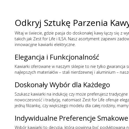
Odkryj Sztukę Parzenia Kaw
Witaj w świecie, gdzie pasja do doskonałej kawy łączy się 
takich jak
Zest for Life
i
ILSA
. Nasz asortyment zapewni zadowo
innowacyjne kawiarki elektryczne.
Elegancja i Funkcjonalność
Kawiarki oferowane w naszym sklepie to nie tylko gwarancja s
najlepszych materiałów – stali nierdzewnej i aluminium – nas
Doskonały Wybór dla Każdego
Szukasz kawiarki na indukcję czy może preferujesz tradycyjne
nowoczesność i tradycję, natomiast
Zest for Life
oferuje eleg
jedną filiżankę, czy większego modelu dla całej rodziny, mamy
Indywidualne Preferencje Smakowe
Wybór kawiarki to decyzja, która powinna być podyktowana n