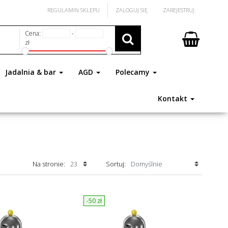
REGULAMIN SKLEPU
ZALOGUJ SIĘ
ZAREJESTRUJ
Cena:
-
zł
Jadalnia & bar
AGD
Polecamy
Kontakt
Na stronie:
Sortuj:
-50
zł