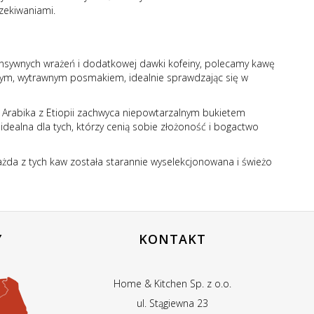
zekiwaniami.
tensywnych wrażeń i dodatkowej dawki kofeiny, polecamy kawę
źnym, wytrawnym posmakiem, idealnie sprawdzając się w
 Arabika z Etiopii zachwyca niepowtarzalnym bukietem
ealna dla tych, którzy cenią sobie złożoność i bogactwo
da z tych kaw została starannie wyselekcjonowana i świeżo
Y
KONTAKT
Home & Kitchen Sp. z o.o.
ul. Stągiewna 23