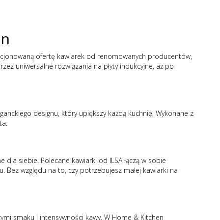
en
elekcjonowaną ofertę kawiarek od renomowanych producentów,
ez uniwersalne rozwiązania na płyty indukcyjne, aż po
eganckiego designu, który upiększy każdą kuchnię. Wykonane z
ta.
ne dla siebie. Polecane
kawiarki od ILSA
łączą w sobie
. Bez względu na to, czy potrzebujesz małej kawiarki na
cymi smaku i intensywności kawy. W Home & Kitchen