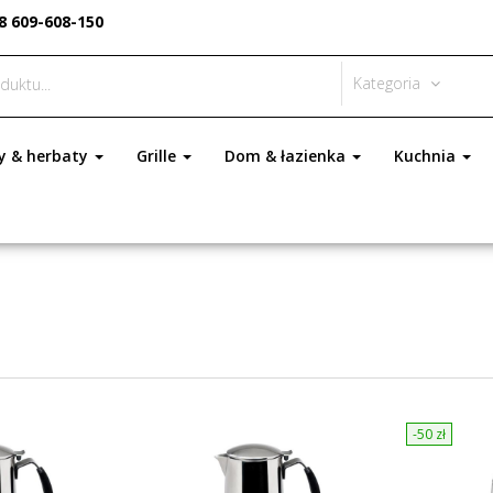
8 609-608-150
Kategoria
y & herbaty
Grille
Dom & łazienka
Kuchnia
-50
zł