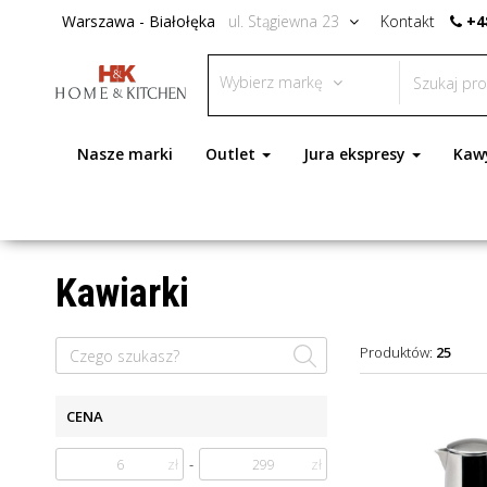
Warszawa - Białołęka
ul. Stągiewna 23
Kontakt
+4
Wybierz markę
Nasze marki
Outlet
Jura ekspresy
Kaw
Kawiarki
Produktów:
25
CENA
zł
-
zł