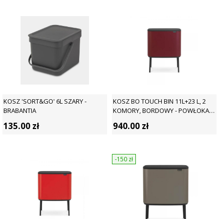
KOSZ 'SORT&GO' 6L SZARY -
KOSZ BO TOUCH BIN 11L+23 L, 2
BRABANTIA
KOMORY, BORDOWY - POWŁOKA
MINERALNA - BRABANTIA
135.00
zł
940.00
zł
-150
zł