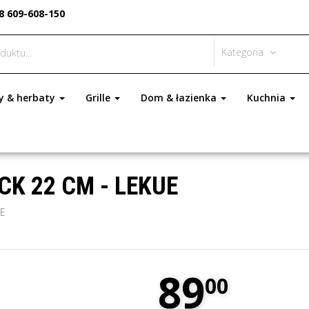
8 609-608-150
Kategoria
y & herbaty
Grille
Dom & łazienka
Kuchnia
K 22 CM - LEKUE
UE
89
00