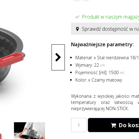
Produkt w naszym magazy
Sprawdź dostępność w na
Najważniejsze parametry:
Materiał:
x Stal nierdzewna 18/
Wymiary:
22
cm
Pojemność [ml]:
1500
ml
Kolor:
x Czarny matowy
Wykonana z wysokiej jakości mat
temperatury oraz łatwością 
nieprzywierającej NON-STICK.
Do kos