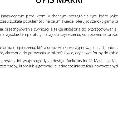
i innowacyjnym produktom kuchennym, szczególnie tym, które wykorz
czasu zyskała popularność na całym świecie, oferując szeroką gamę p
a, przechowywania żywności, a także akcesoria do przygotowywania z
na wysokie temperatury i łatwy do czyszczenia, co sprawia, że produ
 forma do pieczenia, która umożliwia łatwe wyjmowanie ciast, babecze
rze, akcesoria do gotowania w mikrofalówce, czy nawet formy do robi
 często zdobywają nagrody za design i funkcjonalność. Marka kładzie d
przez osoby, które lubią gotować, a jednocześnie szukają nowoczesnyc