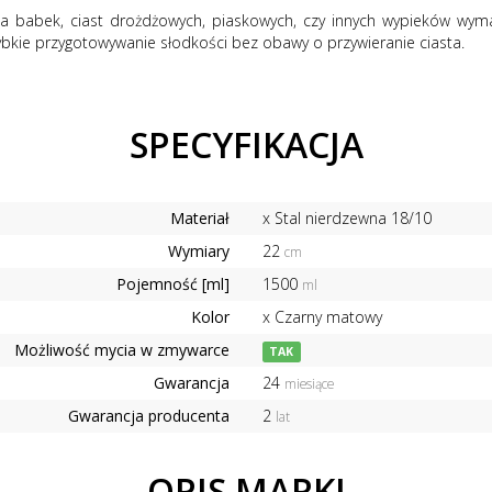
babek, ciast drożdżowych, piaskowych, czy innych wypieków wymaga
zybkie przygotowywanie słodkości bez obawy o przywieranie ciasta.
SPECYFIKACJA
Materiał
x Stal nierdzewna 18/10
Wymiary
22
cm
Pojemność [ml]
1500
ml
Kolor
x Czarny matowy
Możliwość mycia w zmywarce
TAK
Gwarancja
24
miesiące
Gwarancja producenta
2
lat
OPIS MARKI