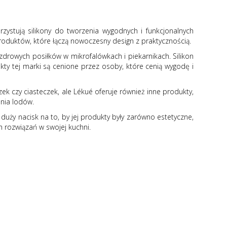
ystują silikony do tworzenia wygodnych i funkcjonalnych
roduktów, które łączą nowoczesny design z praktycznością.
drowych posiłków w mikrofalówkach i piekarnikach. Silikon
kty tej marki są cenione przez osoby, które cenią wygodę i
k czy ciasteczek, ale Lékué oferuje również inne produkty,
enia lodów.
uży nacisk na to, by jej produkty były zarówno estetyczne,
h rozwiązań w swojej kuchni.