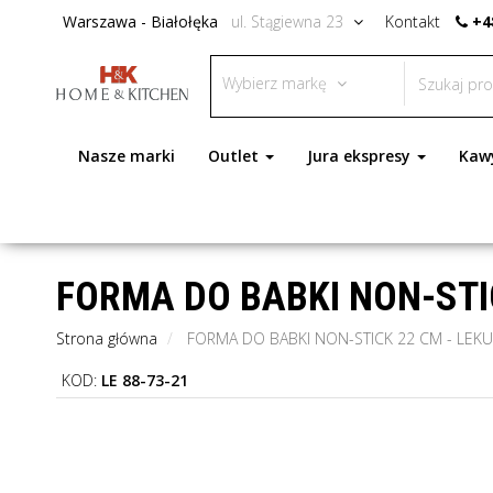
Warszawa - Białołęka
ul. Stągiewna 23
Kontakt
+4
Wybierz markę
Nasze marki
Outlet
Jura ekspresy
Kaw
FORMA DO BABKI NON-STIC
Strona główna
FORMA DO BABKI NON-STICK 22 CM - LEK
KOD:
LE 88-73-21