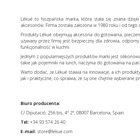
Lékué to hiszpańska marka, która stała się znana dzięk
akcesoriów. Firma została założona w 1980 roku i od tego 
Produkty Lékué obejmują akcesoria do gotowania, pieczeni
używany przez firmę jest bezpieczny dla zdrowia, odporny 
funkcjonalność w kuchni.
Jednym z popularniejszych produktów marki jest silikonowa
takie jak pojemniki na lunch, naczynia do gotowania na pa
Warto dodać, że Lékué stawia na innowacje, a ich produkty
jak i praktyczne, co sprawia, że są one chętnie wybierane 
Biuro producenta:
C/ Diputació, 256 bis, 4º 2ª, 08007 Barcelona, Spain
Tel:
+34 93 574 26 40
E-mail:
store@lekue.com