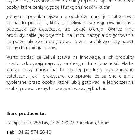
czyszczenia, co sprawia, że produkty tej marki są cenione przez
osoby, które cenią wygodę i funkcjonalność w kuchni.
Jednym z popularniejszych produktów marki jest silikonowa
forma do pieczenia, która umożliwia łatwe wyjmowanie ciast,
babeczek czy ciasteczek, ale Lékué oferuje również inne
produkty, takie jak pojemniki na lunch, naczynia do gotowania
na parze, akcesoria do gotowania w mikrofalówce, czy nawet
formy do robienia lodów.
Warto dodać, że Lékué stawia na innowacje, a ich produkty
często zdobywają nagrody za design i funkcjonalność. Marka
kładzie duży nacisk na to, by jej produkty były zarówno
estetyczne, jak i praktyczne, co sprawia, że są one chętnie
wybierane przez osoby, które lubią gotować, a jednocześnie
szukają nowoczesnych rozwiązań w swojej kuchni.
Biuro producenta:
C/ Diputació, 256 bis, 4º 2ª, 08007 Barcelona, Spain
Tel:
+34 93 574 26 40