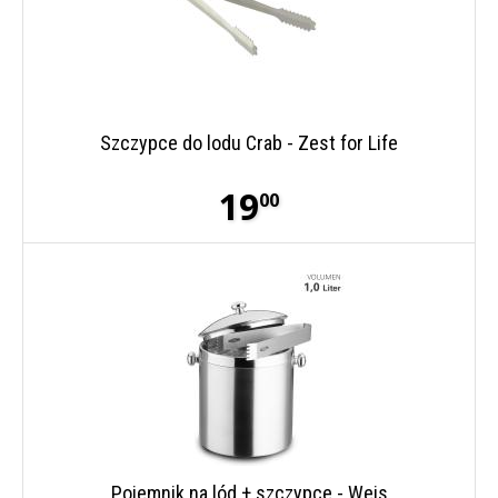
Szczypce do lodu Crab - Zest for Life
19
00
Pojemnik na lód + szczypce - Weis