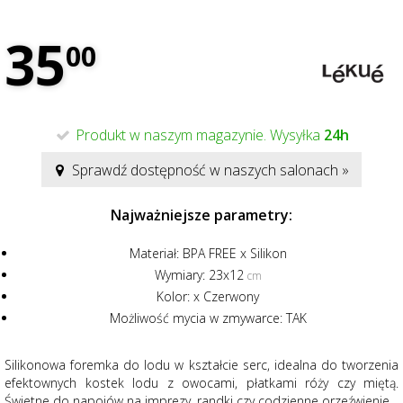
35
00
Produkt w naszym magazynie. Wysyłka
24h
Sprawdź dostępność w naszych salonach »
Najważniejsze parametry:
Materiał:
BPA FREE x Silikon
Wymiary:
23x12
cm
Kolor:
x Czerwony
Możliwość mycia w zmywarce:
TAK
Silikonowa foremka do lodu w kształcie serc, idealna do tworzenia
efektownych kostek lodu z owocami, płatkami róży czy miętą.
Świetne do napojów na imprezy, randki czy codzienne orzeźwienie.