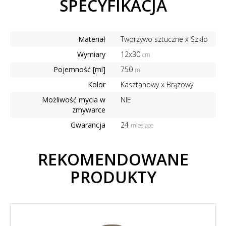
SPECYFIKACJA
Materiał
Tworzywo sztuczne x Szkło
Wymiary
12x30
cm
Pojemność [ml]
750
ml
Kolor
Kasztanowy x Brązowy
Możliwość mycia w
NIE
zmywarce
Gwarancja
24
miesiące
REKOMENDOWANE
PRODUKTY