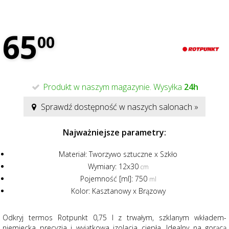
65
00
Produkt w naszym magazynie. Wysyłka
24h
Sprawdź dostępność w naszych salonach »
Najważniejsze parametry:
Materiał:
Tworzywo sztuczne x Szkło
Wymiary:
12x30
cm
Pojemność [ml]:
750
ml
Kolor:
Kasztanowy x Brązowy
Odkryj termos Rotpunkt 0,75 l z trwałym, szklanym wkładem-
niemiecka precyzja i wyjątkowa izolacja ciepła. Idealny na gorącą