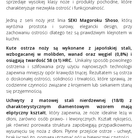
sprzedaje wysokiej klasy noże i produkty pochodne, które
charakteryzuje niezwykła ostrość i funkcjonalność.
Jedną z serii noży jest linia
SEKI Magoroku Shoso
, którą
wyróżnia prostota i surowy, elegancki design, przy
zachowaniu ostrości dlatego też są prawdziwym klejnotem w
kuchni.
Kute ostrza
noży są wykonane z japońskiej stali,
wzbogacanej w molibden, wanad oraz węgiel (0,8%) i
osiągają twardość 58 (±1) HRC.
Unikalny sposób powolnego
ostrzenia i szlifowania przy użyciu najnowszych technologii
zapewnia mniejszy opór krawędzi tnącej. Rezultatem są ostrza
o doskonałej ostrości, solidności i trwałości, które sprawią, że
codzienne czynności związane z krojeniem lub siekaniem staną
się przyjemnością.
Uchwyty z matowej stali nierdzewnej (18/8) z
charakterystycznym diamentowym wzorem mają
eliptyczny kształt
, który zapewnia, że noże idealnie leżą w
dłoni, zarówno osób prawo- i leworęcznych. Kształt rękojeści,
jak również porowata struktura zapobiegają przypadkowemu
wysunięciu się noża z dłoni. Płynne przejście ostrze - uchwyt,
brak łączeń itp. pomaga utrzymać nóż w higienicznej czystości.