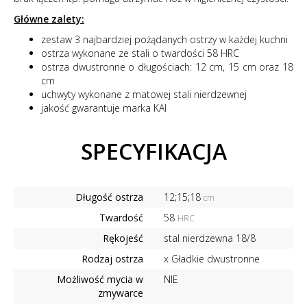
Główne zalety:
zestaw 3 najbardziej pożądanych ostrzy w każdej kuchni
ostrza wykonane ze stali o twardości 58 HRC
ostrza dwustronne o długościach: 12 cm, 15 cm oraz 18
cm
uchwyty wykonane z matowej stali nierdzewnej
jakość gwarantuje marka KAI
SPECYFIKACJA
Długość ostrza
12;15;18
cm
Twardość
58
HRC
Rękojeść
stal nierdzewna 18/8
Rodzaj ostrza
x Gładkie dwustronne
Możliwość mycia w
NIE
zmywarce