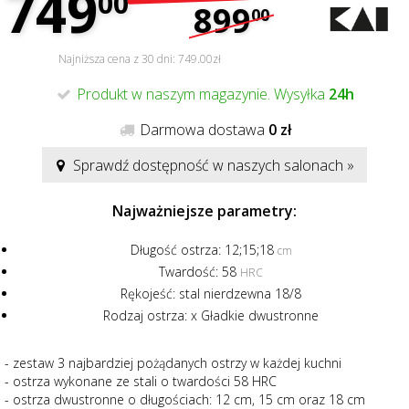
749
00
899
00
Najniższa cena z 30 dni: 749.00zł
Produkt w naszym magazynie. Wysyłka
24h
Darmowa dostawa
0 zł
Sprawdź dostępność w naszych salonach »
Najważniejsze parametry:
Długość ostrza:
12;15;18
cm
Twardość:
58
HRC
Rękojeść:
stal nierdzewna 18/8
Rodzaj ostrza:
x Gładkie dwustronne
- zestaw 3 najbardziej pożądanych ostrzy w każdej kuchni
- ostrza wykonane ze stali o twardości 58 HRC
- ostrza dwustronne o długościach: 12 cm, 15 cm oraz 18 cm