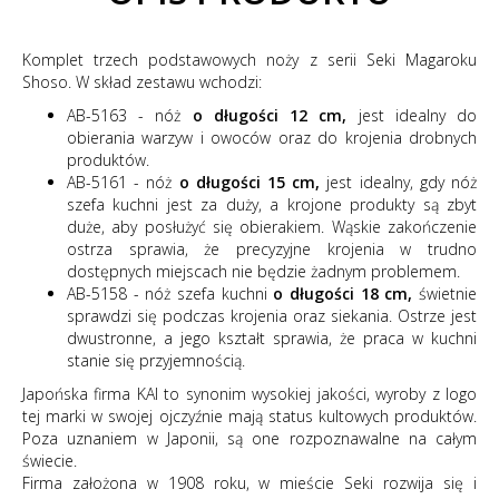
Komplet trzech podstawowych noży z serii Seki Magaroku
Shoso. W skład zestawu wchodzi:
AB-5163 - nóż
o długości 12 cm,
jest idealny do
obierania warzyw i owoców oraz do krojenia drobnych
produktów.
AB-5161 - nóż
o długości 15 cm,
jest idealny, gdy nóż
szefa kuchni jest za duży, a krojone produkty są zbyt
duże, aby posłużyć się obierakiem. Wąskie zakończenie
ostrza sprawia, że precyzyjne krojenia w trudno
dostępnych miejscach nie będzie żadnym problemem.
AB-5158 - nóż szefa kuchni
o długości 18 cm
,
świetnie
sprawdzi się podczas krojenia oraz siekania. Ostrze jest
dwustronne, a jego kształt sprawia, że praca w kuchni
stanie się przyjemnością.
Japońska firma KAI to synonim wysokiej jakości, wyroby z logo
tej marki w swojej ojczyźnie mają status kultowych produktów.
Poza uznaniem w Japonii, są one rozpoznawalne na całym
świecie.
Firma założona w 1908 roku, w mieście Seki rozwija się i