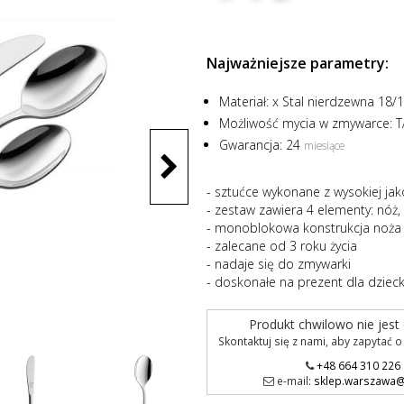
Najważniejsze parametry:
Materiał:
x Stal nierdzewna 18/
Możliwość mycia w zmywarce:
T
Gwarancja:
24
miesiące
- sztućce wykonane z wysokiej jak
- zestaw zawiera 4 elementy: nóż, 
- monoblokowa konstrukcja noża
- zalecane od 3 roku życia
- nadaje się do zmywarki
- doskonałe na prezent dla dzieck
Produkt chwilowo nie jest
Skontaktuj się z nami, aby zapytać 
+48 664 310 226
e-mail:
sklep.warszawa@