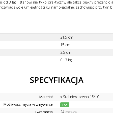
u od 3 lat i stanowi nie tylko praktyczny, ale także piękny prezent 
 rozwijać swoje umiejętności kulinarno-jadalne, zachowując przy tym 
21.5 cm
15 cm
2.5 cm
0.13 kg
SPECYFIKACJA
Materiał
x Stal nierdzewna 18/10
Możliwość mycia w zmywarce
TAK
Gwarancja
24
miesiące