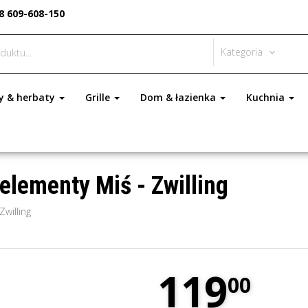
8 609-608-150
Kategoria
y & herbaty
Grille
Dom & łazienka
Kuchnia
 elementy Miś - Zwilling
Zwilling
119
00