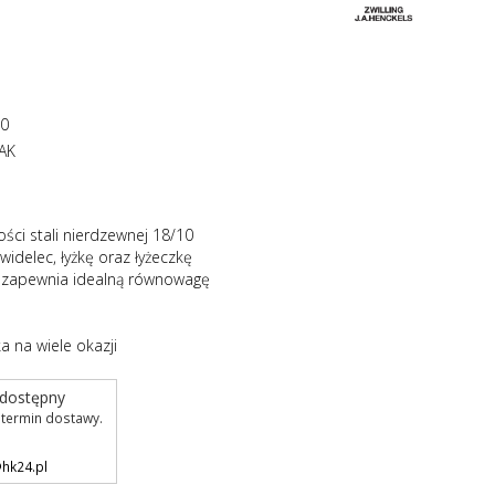
10
AK
ości stali nierdzewnej 18/10
widelec, łyżkę oraz łyżeczkę
 zapewnia idealną równowagę
a na wiele okazji
 dostępny
o termin dostawy.
hk24.pl