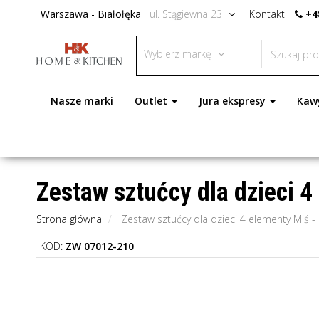
Warszawa - Białołęka
ul. Stągiewna 23
Kontakt
+4
Wybierz markę
Nasze marki
Outlet
Jura ekspresy
Kaw
Zestaw sztućcy dla dzieci 4
Strona główna
Zestaw sztućcy dla dzieci 4 elementy Miś - 
KOD:
ZW 07012-210