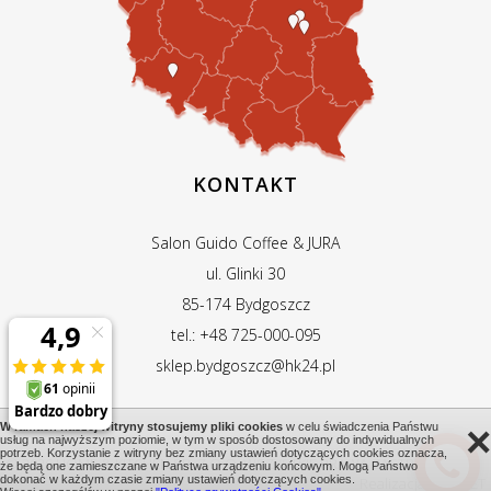
KONTAKT
Salon Guido Coffee & JURA
ul. Glinki 30
85-174 Bydgoszcz
tel.: +48 725-000-095
sklep.bydgoszcz@hk24.pl
×
W ramach naszej witryny stosujemy pliki cookies
w celu świadczenia Państwu
usług na najwyższym poziomie, w tym w sposób dostosowany do indywidualnych
potrzeb. Korzystanie z witryny bez zmiany ustawień dotyczących cookies oznacza,
© 2026 HOME & KITCHEN SP. Z O.O. WSZYSTKIE PRAWA ZASTRZEŻONE
że będą one zamieszczane w Państwa urządzeniu końcowym. Mogą Państwo
dokonać w każdym czasie zmiany ustawień dotyczących cookies.
Realizacja:
RISENET