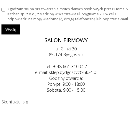
Zgadzam się na przetwarzanie moich danych osobowych przez Home &
Kitchen sp. z o.o., z siedzibą w Warszawie ul. Stągiewna 23, w celu
odpowiedzi na moją wiadomość, drogą telefoniczną lub poprzez e‑mail.
Wyślij
SALON FIRMOWY
ul. Glinki 30
85-174 Bydgoszcz
tel.:
+ 48 664-310-052
e-mail:
sklep.bydgoszcz@hk24.pl
Godziny otwarcia:
Pon-pt. 9:00 - 18:00
Sobota. 9:00 - 15:00
Skontaktuj się