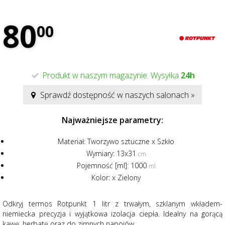
80
00
Produkt w naszym magazynie. Wysyłka
24h
Sprawdź dostępność w naszych salonach »
Najważniejsze parametry:
Materiał:
Tworzywo sztuczne x Szkło
Wymiary:
13x31
cm
Pojemność [ml]:
1000
ml
Kolor:
x Zielony
Odkryj termos Rotpunkt 1 litr z trwałym, szklanym wkładem-
niemiecka precyzja i wyjątkowa izolacja ciepła. Idealny na gorącą
kawę, herbatę oraz do zimnych napojów.